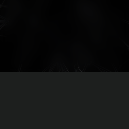
Våre nettverkstjenester
Vi tar et totalansvar for bedriftens ryggrad –